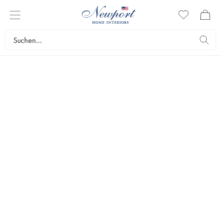
KOPFTEILE FÜR
BETTEN
Ein Kopfteil für das Bett verleiht dem Schlafzimmer eine
gemütliche und warme Atmosphäre. Artwood stellt Kopfteile in
verschiedenen Farben und Ausführungen und in Materialien
wie Leinen, Samt, Rattan und Leder her. Eine einfache
Möglichkeit, der Einrichtung eine frische Note und gleichzeitig
dem Schlafzimmer eine wunderbar gemütliche Atmosphäre zu
verleihen.