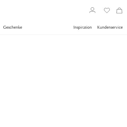
Geschenke
Inspiration
Kundenservice
Wohnzubehör
Übertöpfe & Vasen
Vasen
NEWPORT
Upper East Cylinder Vase
40cm
Upper East - Newport's own collection of vases in quality
clear glass, where each vase is mouth blown and made by
hand.
74,00 €
inkl. MwSt. zzgl.
Versandkosten