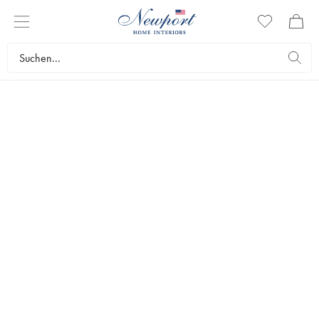
KÜNSTLICHE TANNEN
Üppig, dicht benadelt und stattlich. Die Kunsttannen von Newport
sind so lebensecht, dass man fast nicht erkennen kann, ob sie echt
sind oder nicht. Wenn Sie nach einer echten Disney-Tanne suchen,
die ewig hält, werden Sie hier fündig.
Flower World
Künstliche Pflanzen
Künstliche Tannen
Topseller
Filter