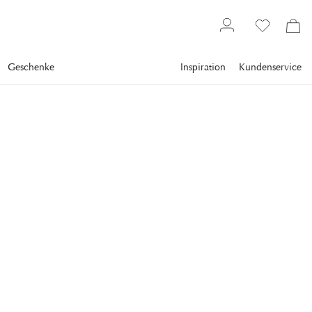
Geschenke
Inspiration
Kundenservice
Gallery
Slim Aarons
Collections
Boats
SLIM AARONS
Sardinian Holiday
Selvaggia Borromeo enjoys a yachting holiday on the Costa
Smeralda in Sardinia, 1967. (Photo by Slim Aarons/Hulton
Archive/Getty Images)
943,00 €
inkl. MwSt. zzgl.
Versandkosten
FRAME
:
BLACK