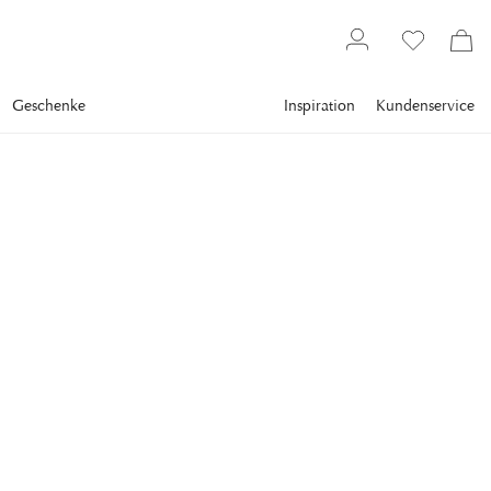
Geschenke
Inspiration
Kundenservice
Gallery
Slim Aarons
Collections
Summer
SLIM AARONS
Eden Rock
The mansion of Remy de Haenen on a peninsula in the bay of
St.
1.781,00 €
inkl. MwSt. zzgl.
Versandkosten
FRAME
:
BLACK
Black
Plexi
Print Only
White