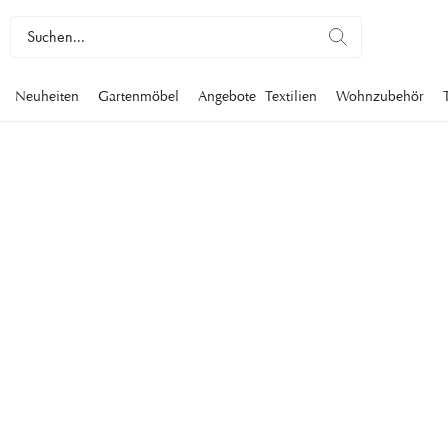
Neuheiten
Gartenmöbel
Angebote
Textilien
Wohnzubehör
GARTENMÖBEL
Entdecken Sie unsere klassischen Gartenmöbel aus zeitlosen 
Materialien. In unserem Sortiment an Gartenmöbeln finden Sie
Stühlen, Bänken und Sonnenliegen bis hin zu Sonnenschirmen
unserem Sortiment an Gartenmöbeln auf Entdeckungsreise und
zu den wettbewerbsfähigsten Preisen auf dem Markt zu biete
Möbel
Gartenmöbel
Gartenstühle
Gartentische
Outdoor-Sofas
Garte