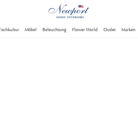
Tischkultur
Möbel
Beleuchtung
Flower World
Outlet
Marken
und exklusiven
 alles von Tischen,
. Gehen Sie in
 sehen sie, was wir
n haben.
nsessel
Gartenmöbel-Sets
Sonnenliegen
Gartenbänke
Sonnenschirme
Möbels