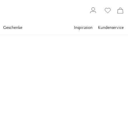
Geschenke
Inspiration
Kundenservice
chutz
Bezüge & Kissen
Gartengeräte
Blumenkästen und Pflanzkästen