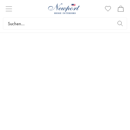
BARHOCKER
Mit klassischen Barhockern, die überall gut aussehen, verleihen Sie
der Einrichtung ein exklusives Ambiente. In unserem Sortiment finden
Sie Barhocker aus verschiedenen erstklassigen Materialien in einem
persönlichen Stil, der von einem internationalen Touch geprägt ist.
Möbel
Stühle
Barhocker
Topseller
Filter