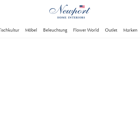
Tischkultur
Möbel
Beleuchtung
Flower World
Outlet
Marken
30-70% OFF