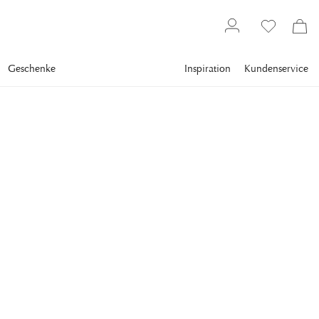
Geschenke
Inspiration
Kundenservice
Textilien
Bettwäsche
Bettbezuggarnituren
NEWPORT
Louisville Bettbezug-Set
Bettwäsche-Set in Marineblau und Weiß aus wunderbar
weicher Baumwolle mit OEKO-TEX-Zertifikat.
118,30 €
inkl. MwSt. zzgl.
Versandkosten
Niedrigste preis 30 Tagen
:
118,30 €
Statt
:
169,00 €
GRÖSSE
:
220×220 / 50×60