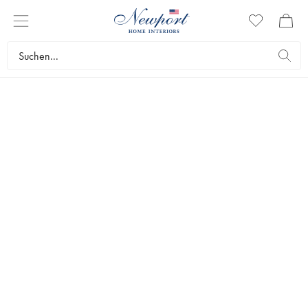
LAKEN
Die Laken, die Sie wählen, geben den Ton für Ihr gesamtes
Schlaferlebnis an. Bei Newport finden Sie sowohl traditionelle
Spannbettlaken als auch Spannbetttücher. Unsere Laken werden aus
Baumwolle höchster Qualität hergestellt. Schlafen Sie gut in unseren
Spannbetttüchern aus 100 % Ökotex-zertifizierter Baumwolle.
Textilien
Bettwäsche
Laken
Topseller
Filter