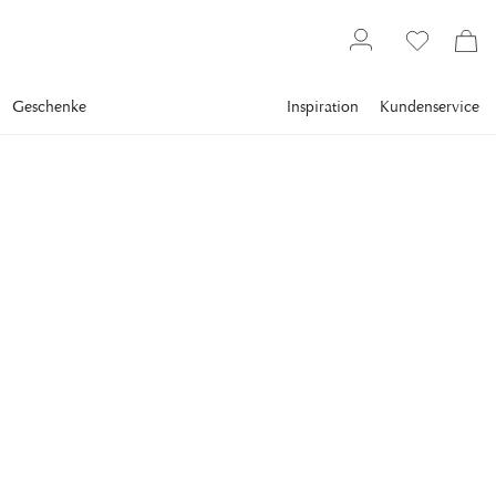
Geschenke
Inspiration
Kundenservice
Textilien
Handtücher
Frotteehandtücher
NEWPORT
Fisher Island Handtuch
Rot
Einen guten Schuss Farbe ins Badezimmer bringen unsere
roten Handtücher.
63,00 €
inkl. MwSt. zzgl.
Versandkosten
SIZE
:
70X140