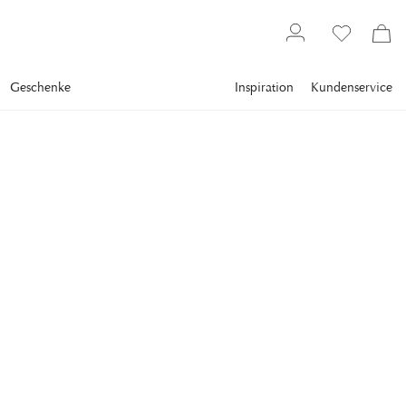
Geschenke
Inspiration
Kundenservice
Textilien
Handtücher
Frotteehandtücher
NEWPORT
Fisher Island Handtuch
Weiß
Weiße, cleane Handtücher in mehreren Größen zaubern im
Handumdrehen Frische in jedes Ambiente.
6,30 €
inkl. MwSt. zzgl.
Versandkosten
Niedrigste preis 30 Tagen
:
6,30 €
Statt
:
9,00 €