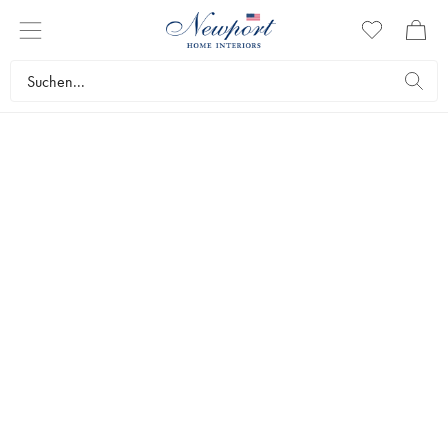
KISSENBEZÜGE
Mit Kissenbezügen in verschiedenen Farben und Mustern können Sie
schnell und einfach den Ausdruck in Ihrer Einrichtung verändern. Bei
Newport finden Sie Kissenbezüge in verschiedenen hochwertigen
Materialien, Größen und Farben. Alle unsere Kissenbezüge sind in
einem zeitlosen und klassischen Design in schönen Farbtönen
gehalten.
Textilien
Kissen
Kissenbezüge
Topseller
Filter