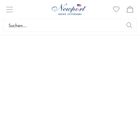
FUSSMATTEN
Eine schöne Fußmatte gibt dem Haus ein einladendes und
gemütliches Ambiente. Bei Newport finden Sie Fußmatten in
erstklassig verarbeiteter Qualität und in verschiedenen Stilarten von
beliebten Marken. Sehen Sie hier unser breites Sortiment.
Textilien
Teppiche
Fußmatten
Topseller
Filter