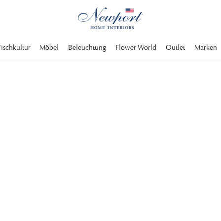
Tischkultur
Möbel
Beleuchtung
Flower World
Outlet
Marken
suchte Textilien
 Besteck,
Tischdekoration zu
hdekoration
Bar