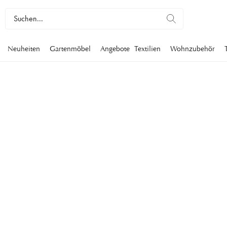
Neuheiten
Gartenmöbel
Angebote
Textilien
Wohnzubehör
TISCHKULTUR
In unserem Sortiment finden Sie schöne Küchenprodukte, ausge
und Accessoires für Ihre Küche, die Generationen überdauern.
Küchentextilien und alles, was Sie brauchen, um eine schöne 
gestalten. Hier finden Sie alles für die Küche.
Tischkultur
Featured
Gläser
Tassen & Becher
Teller
Küchentextilien
Tisc
Filter