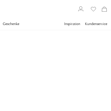
Geschenke
Inspiration
Kundenservice
Weihnachtsshop
Gedeckter Tisch
NEWPORT
Birgitte Kranz
Serviettenring
Eleganter Kranz-Serviettenring, der der Weihnachtstafel eine
exklusive Note verleiht.
21,60 €
inkl. MwSt. zzgl.
Versandkosten
Niedrigste preis 30 Tagen
:
27,00 €
Statt
:
27,00 €