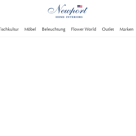
Tischkultur
Möbel
Beleuchtung
Flower World
Outlet
Marken
ls stilvolles
Sie stilvolle und
. Entdecken Sie hier