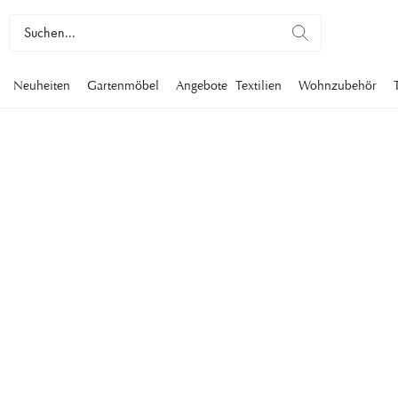
Neuheiten
Gartenmöbel
Angebote
Textilien
Wohnzubehör
GIESSKANNEN
Gießkannen sind nicht nur zweckmäßig, sondern können auch a
Einrichtungsdetail in der Wohnung dienen. Bei Newport finden 
originelle Gießkannen, die ebenso praktisch wie elegant sind
unser Angebot an Gießkannen.
Wohnzubehör
Dekoration
Gießkannen
Filter