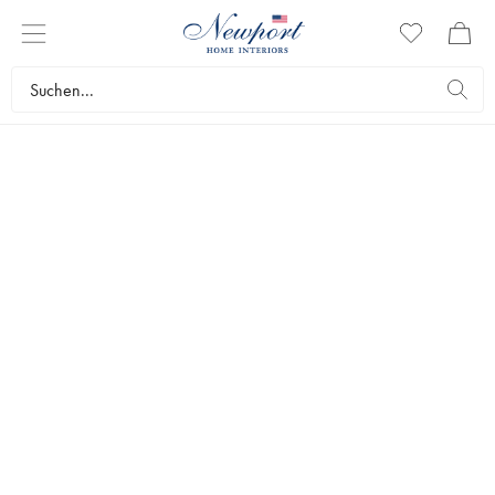
KERZENHALTER
Bei Newport finden Sie Kerzenhalter verschiedener Art in klassischem
und zeitlosem Design. In unserem breiten Sortiment finden Sie alles
von exklusiven bis hin zu rustikalen Kerzenhaltern in verschiedenen
Metallen, Farben und Materialien. Schaffen Sie eine gemütliche
Atmosphäre mit Kerzen in unseren Kerzenhaltern.
Wohnzubehör
Kerzenständer & Windlichter
Kerzenhalter
Topseller
Filter