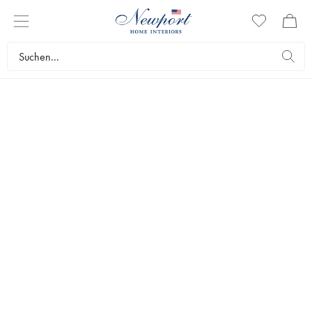
REINIGUNG & VERPUTZEN
Schenken Sie Ihren Schmuckstücken und Dekorationsobjekten Liebe
und verlängern Sie ihre Lebensdauer, indem Sie sie regelmäßig
reinigen und polieren. Wir bieten eine sorgfältig ausgewählte
Auswahl an Reinigungsprodukten, Politur und Pflege an.
Wohnzubehör
Reinigung & Verputzen
Topseller
Filter