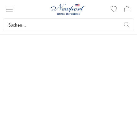
newport christmas
WEIHNACHTLICHE
TISCHKULTUR
since 1995