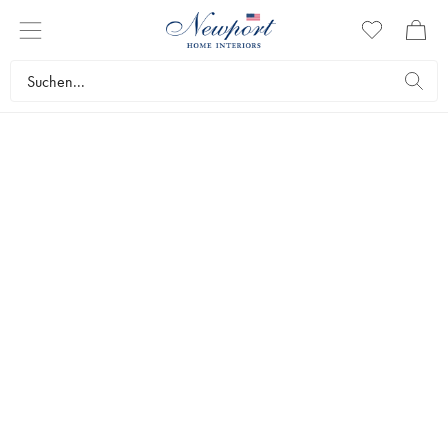
KUCHENTELLER &
TORTENPLATTEN
Hier finden Sie unser exklusives Sortiment an Torten- und
Kuchentellern, die Ihre Feier noch luxuriöser machen. Wir haben
mehrstöckige Kuchenteller und Fußtortenplatten, die dem gedeckten
Tisch ein elegantes und einladendes Gefühl verleihen. Entdecken Sie
hier unsere Auswahl an Kuchen- und Tortenplatten.
Tischkultur
Tischdekoration
Kuchenteller & Tortenplatten
Topseller
Filter