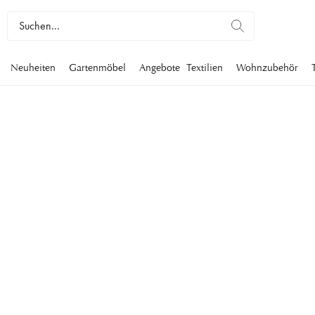
Neuheiten
Gartenmöbel
Angebote
Textilien
Wohnzubehör
SERVIERSCHÜSS
In unserem handverlesenen Sortiment finden Sie große und kl
für alle Gelegenheiten. Das Servieren von Speisen, Snacks, 
in einer stilvollen Servierschale ist ein Blickfang auf dem Tisch
angenehmen Atmosphäre bei. Entdecken Sie unser Sortiment a
Tischkultur
Tischdekoration
Servierschüsseln
Filter