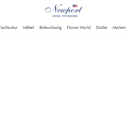
Tischkultur
Möbel
Beleuchtung
Flower World
Outlet
Marken
ELN
eine Servierschalen
Obst oder Ähnlichem
 und trägt zu einer
n Servierschalen.